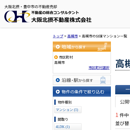
大阪北摂・豊中市の不動産売却
トップ
>
高槻市
>
高槻市の分譲マンション一覧
地域から探す
市区町村
高
高槻市
市区町村選択
沿線・駅から探す
一覧で
物件の条件で絞り込む
公開
物件種別
マンション (1)
1
件中
間取り
並び替
4LDK (1)