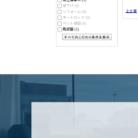
(1)
値下げ
(0)
上土室
リフォーム
(0)
オートロック
(0)
ペット相談
(0)
角部屋
(1)
すべてのこだわり条件を見る