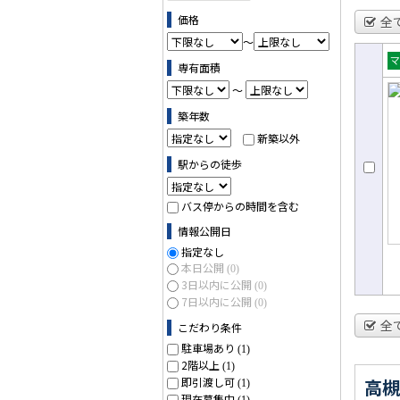
価格
全
～
専有面積
売
～
ョ
築年数
新築以外
駅からの徒歩
バス停からの時間を含む
情報公開日
指定なし
本日公開
(0)
3日以内に公開
(0)
7日以内に公開
(0)
全
こだわり条件
駐車場あり
(1)
2階以上
(1)
即引渡し可
高槻
(1)
現在募集中