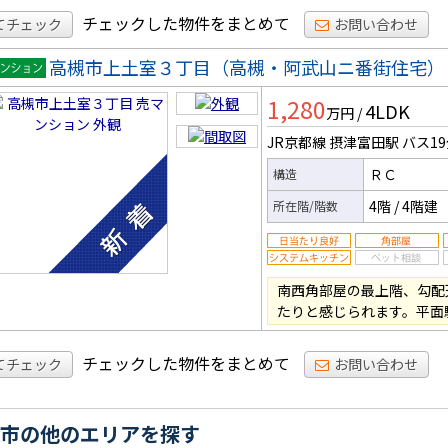
チェックした物件をまとめて
てチェック
お問い合わせ
高槻市上土室３丁目（高槻・阿武山ニ番街住宅）
マンシ
1,280
4LDK
ン
万円
/
JR京都線 摂津富田駅
バス1
ＲＣ
構造
4階
/
4階建
所在階/階数
南西角部屋の最上階、勾配
たりと感じられます。平面
チェックした物件をまとめて
てチェック
お問い合わせ
市の他のエリアを探す