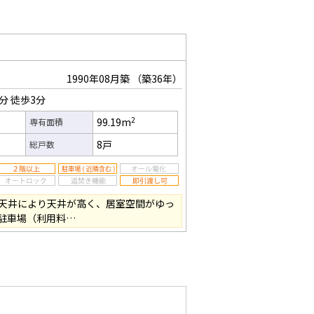
1990年08月築
（築36年）
9分
徒歩3分
2
99.19m
専有面積
8戸
総戸数
天井により天井が高く、居室空間がゆっ
駐車場（利用料…