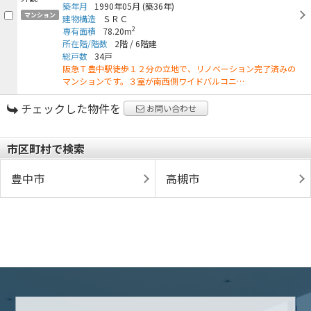
築年月
1990年05月
(築36年)
マンション
建物構造
ＳＲＣ
2
専有面積
78.20m
所在階/階数
2階
/
6階建
総戸数
34戸
阪急Ｔ豊中駅徒歩１２分の立地で、リノベーション完了済みの
マンションです。３室が南西側ワイドバルコニ…
チェックした物件を
お問い合わせ
市区町村で検索
豊中市
高槻市