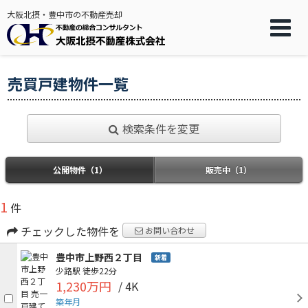
大阪北摂・豊中市の不動産売却
売買戸建物件一覧
検索条件を変更
公開物件（1）
販売中（1）
1
件
チェックした物件を
お問い合わせ
豊中市上野西２丁目
新着
少路駅
徒歩22分
1,230万円
/ 4K
築年月