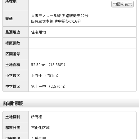
所在地
地図を表示
大阪モノレール線 少路駅徒歩22分
交通
阪急宝塚本線 豊中駅徒歩16分
最適用途
住宅用地
総区画数
－
区画番号
－
2
土地面積
52.50m
（15.88坪）
小学校区
上野小
（751m）
中学校区
第十一中
（2,570m）
詳細情報
土地権利
所有権
都市計画
市街化区域
用途地域
１種低層