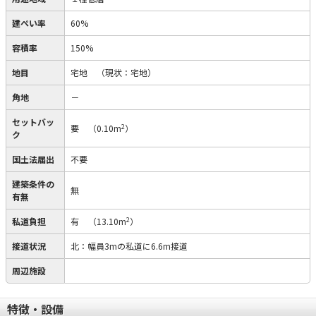
建ぺい率
60%
容積率
150%
地目
宅地
（現状：宅地）
角地
－
セットバッ
2
要
（0.10m
）
ク
国土法届出
不要
建築条件の
無
有無
2
私道負担
有
（13.10m
）
接道状況
北：幅員3mの私道に6.6m接道
周辺施設
特徴・設備