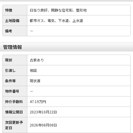
特徴
日当り良好、閑静な住宅街、整形地
土地設備
都市ガス、電気、下水道、上水道
備考
－
管理情報
現状
古家あり
引渡し
相談
条件等
現状渡
物件番号
－
仲介手数料
47.19万円
情報公開日
2023年10月22日
次回更新予
2026年08月08日
定日