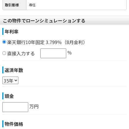
取引態様
専任
この物件でローンシミュレーションする
年利率
楽天銀行10年固定 3.799％（8月金利）
％
直接入力する
返済年数
頭金
万円
物件価格